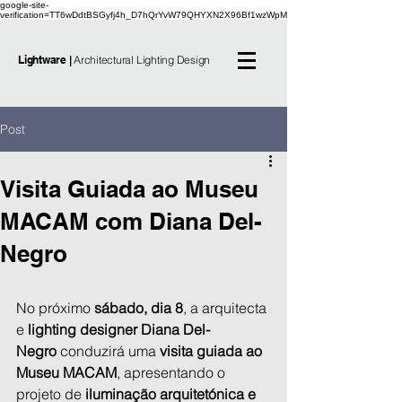
google-site-
verification=TT6wDdtBSGyfj4h_D7hQrYvW79QHYXN2X96Bf1wzWpM
Lightware |
Architectural Lighting Design
Post
Visita Guiada ao Museu
MACAM com Diana Del-
Negro
No próximo 
sábado, dia 8
, a arquitecta 
e 
lighting designer Diana Del-
Negro
 conduzirá uma 
visita guiada ao 
Museu MACAM
, apresentando o 
projeto de 
iluminação arquitetónica e 