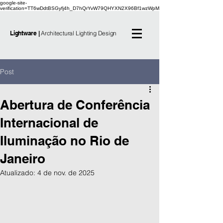
google-site-
verification=TT6wDdtBSGyfj4h_D7hQrYvW79QHYXN2X96Bf1wzWpM
Lightware |
Architectural Lighting Design
Post
Abertura de Conferência
Internacional de
Iluminação no Rio de
Janeiro
Atualizado:
4 de nov. de 2025